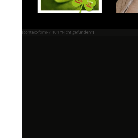
[contact-form-7 404 "Nicht gefunden"]