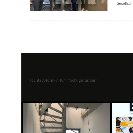
Gesellscha
[contact-form-7 404 "Nicht gefunden"]