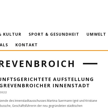
& KULTUR
SPORT & GESUNDHEIT
UMWELT 
IALS
KONTAKT
REVENBROICH
UNFTSGERICHTETE AUFSTELLUNG
 GREVENBROICHER INNENSTADT
 2022
tzende des Innenstadtausschusses Martina Suermann-Igné und Kristiane
ussche, Geschäftsführerin der neu gegründeten städtischen