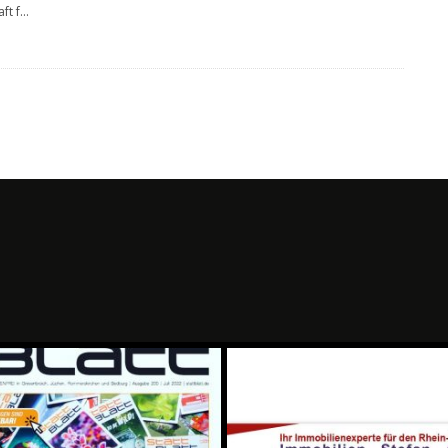
ft f
...