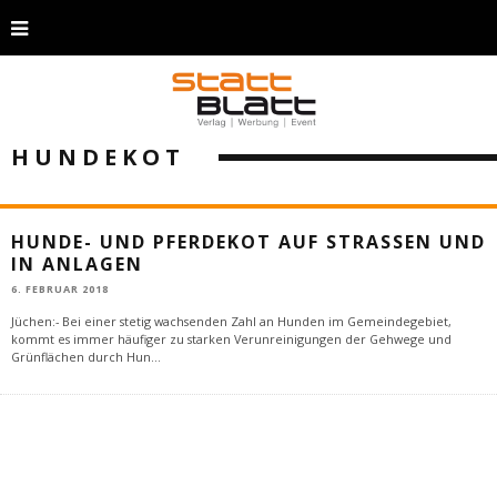
HUNDEKOT
HUNDE- UND PFERDEKOT AUF STRASSEN UND I
N ANLAGEN
6. FEBRUAR 2018
Jüchen:- Bei einer stetig wachsenden Zahl an Hunden im Gemeindegebiet,
kommt es immer häufiger zu starken Verunreinigungen der Gehwege und
Grünflächen durch Hun
...