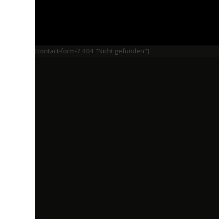
[contact-form-7 404 "Nicht gefunden"]