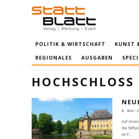
POLITIK & WIRTSCHAFT
KUNST 
REGIONALES
AUSGABEN
SPEC
HOCHSCHLOSS
NEU
8. MAI 
Auf Grund
die Stift
im P
...