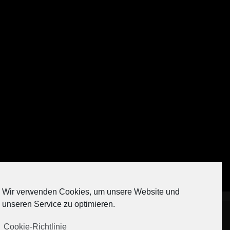
Auf Instagram folgen
Wir verwenden Cookies, um unsere Website und
[contact-form-7 404 "Nicht gefunden"]
unseren Service zu optimieren.
Cookie-Richtlinie