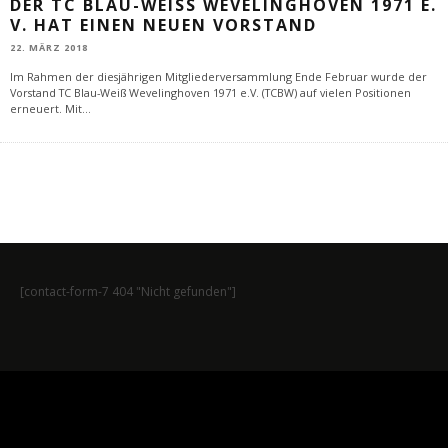
DER TC BLAU-WEISS WEVELINGHOVEN 1971 E. V
. HAT EINEN NEUEN VORSTAND
22. MÄRZ 2018
Im Rahmen der diesjährigen Mitgliederversammlung Ende Februar wurde der
Vorstand TC Blau-Weiß Wevelinghoven 1971 e.V. (TCBW) auf vielen Positionen
erneuert. Mit
...
[contact-form-7 404 "Nicht gefunden"]