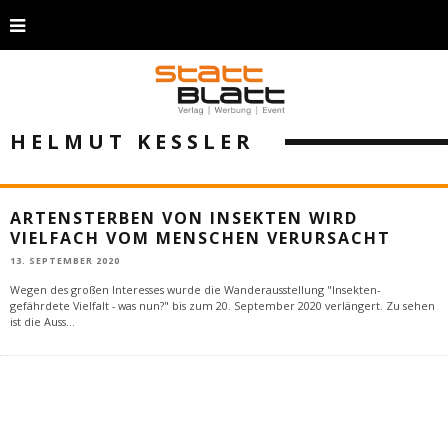
HELMUT KESSLER
ARTENSTERBEN VON INSEKTEN WIRD
VIELFACH VOM MENSCHEN VERURSACHT
13. SEPTEMBER 2020
Wegen des großen Interesses wurde die Wanderausstellung "Insekten-
gefährdete Vielfalt - was nun?" bis zum 20. September 2020 verlängert. Zu sehen
ist die Auss
...