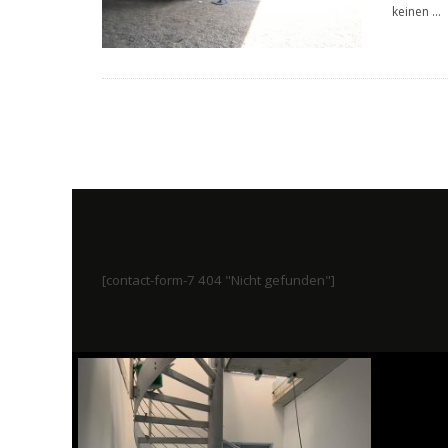
keinen
...
[contact-form-7 404 "Nicht gefunden"]