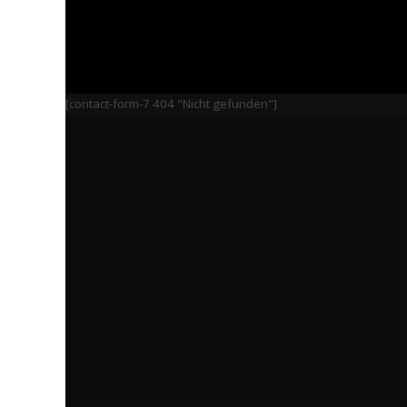
[contact-form-7 404 "Nicht gefunden"]