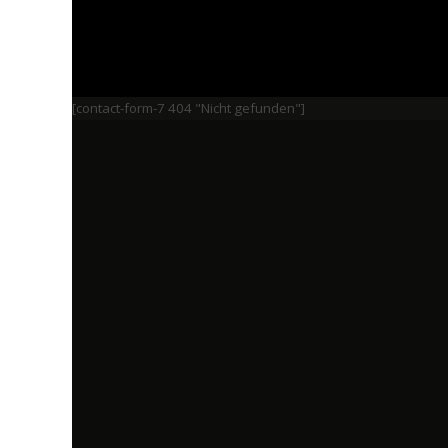
[contact-form-7 404 "Nicht gefunden"]