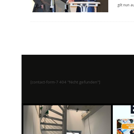
gilt nun 
[contact-form-7 404 "Nicht gefunden"]