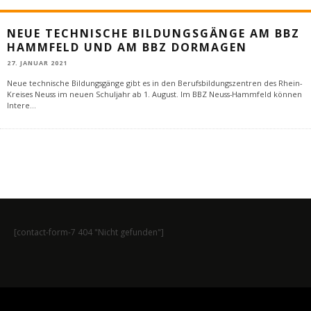
NEUE TECHNISCHE BILDUNGSGÄNGE AM BBZ
HAMMFELD UND AM BBZ DORMAGEN
27. JANUAR 2021
Neue technische Bildungsgänge gibt es in den Berufsbildungszentren des Rhein-
Kreises Neuss im neuen Schuljahr ab 1. August. Im BBZ Neuss-Hammfeld können
Intere
...
[contact-form-7 404 "Nicht gefunden"]