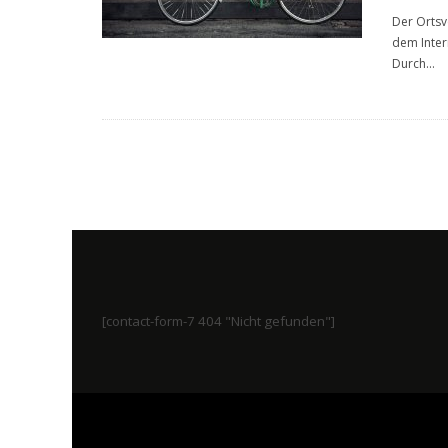
Der Ortsv
dem Intern
Durch
...
[contact-form-7 404 "Nicht gefunden"]