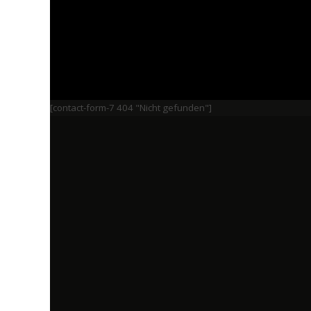
[contact-form-7 404 "Nicht gefunden"]