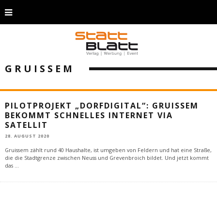
GRUISSEM
PILOTPROJEKT „DORFDIGITAL“: GRUISSEM
BEKOMMT SCHNELLES INTERNET VIA
SATELLIT
28. AUGUST 2020
Gruissem zählt rund 40 Haushalte, ist umgeben von Feldern und hat eine Straße,
die die Stadtgrenze zwischen Neuss und Grevenbroich bildet. Und jetzt kommt
das
...