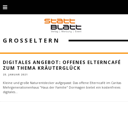
GROSSELTERN
DIGITALES ANGEBOT: OFFENES ELTERNCAFÉ
ZUM THEMA KRÄUTERGLÜCK
25. JANUAR 2021
Kleine und große Naturentdecker aufgepasst: Das offene Elterncafé im Caritas
Mehrgenerationenhaus "Haus der Familie" Dormagen bietet ein kostenfreies
digitales
...