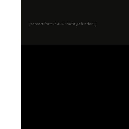
[contact-form-7 404 "Nicht gefunden"]