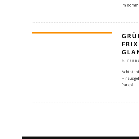
im Rommer
GRÜ
FRI
GLA
9. FEBR
Acht stab
Hinausgeh
Parkpl
...