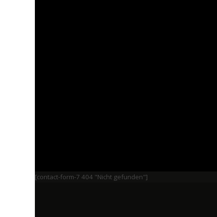
[contact-form-7 404 "Nicht gefunden"]