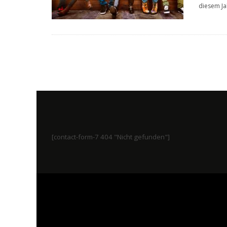
diesem Ja
[contact-form-7 404 "Nicht gefunden"]