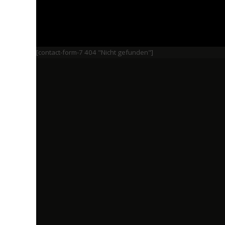
[contact-form-7 404 "Nicht gefunden"]