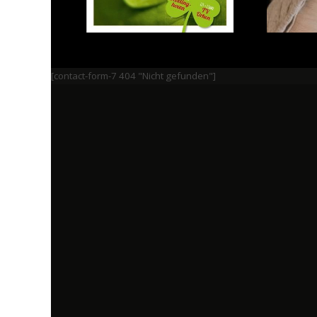
[contact-form-7 404 "Nicht gefunden"]