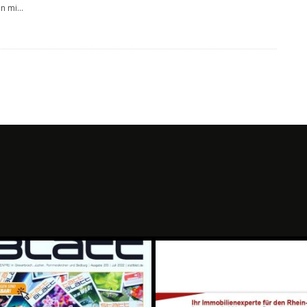
n mi
...