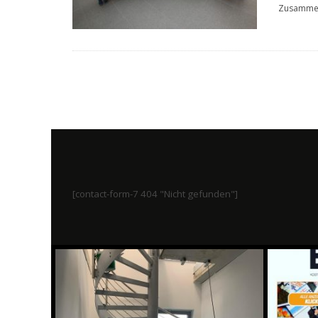
Zusamme
[contact-form-7 404 "Nicht gefunden"]