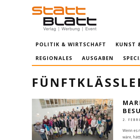
POLITIK & WIRTSCHAFT
KUNST 
REGIONALES
AUSGABEN
SPEC
FÜNFTKLÄSSLE
MAR
BES
2. FEBR
Wenn es 
wäre, hät