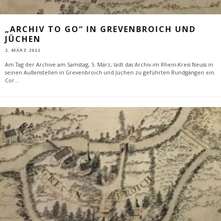
„ARCHIV TO GO“ IN GREVENBROICH UND
JÜCHEN
2. MÄRZ 2022
Am Tag der Archive am Samstag, 5. März, lädt das Archiv im Rhein-Kreis Neuss in
seinen Außenstellen in Grevenbroich und Jüchen zu geführten Rundgängen ein.
Cor
...