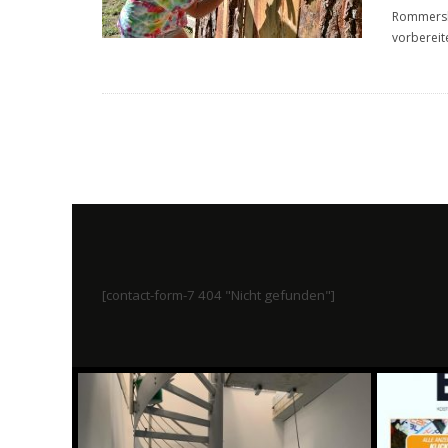
Rommerski
vorbereite
[contact-form-7 404 "Nicht gefunden"]