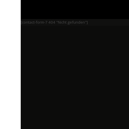
[contact-form-7 404 "Nicht gefunden"]