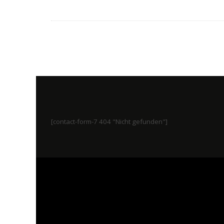
[contact-form-7 404 "Nicht gefunden"]