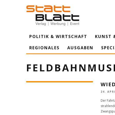
POLITIK & WIRTSCHAFT
KUNST 
REGIONALES
AUSGABEN
SPEC
FELDBAHNMUS
WIE
24. APR
Der Fahr
strahlende
Zwangspa