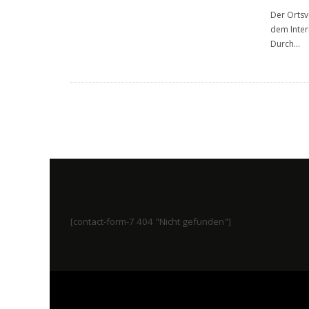
Der Ortsv
dem Intern
Durch
...
[contact-form-7 404 "Nicht gefunden"]