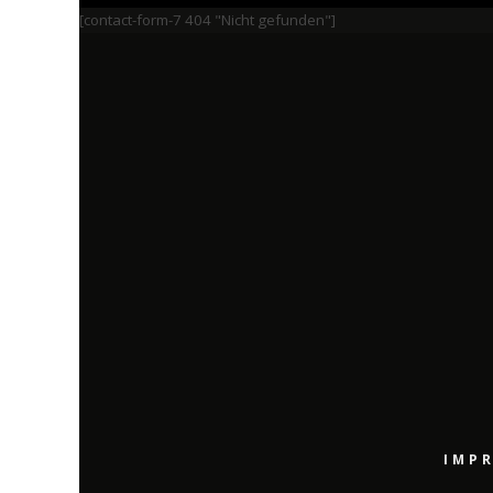
[contact-form-7 404 "Nicht gefunden"]
IMP