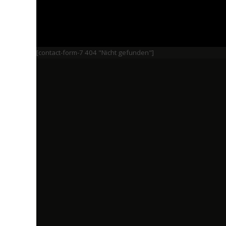
[contact-form-7 404 "Nicht gefunden"]