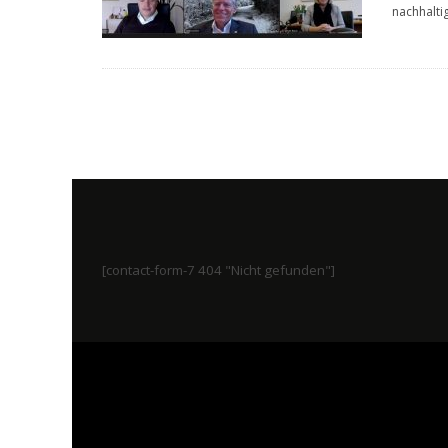
nachhalti
[contact-form-7 404 "Nicht gefunden"]