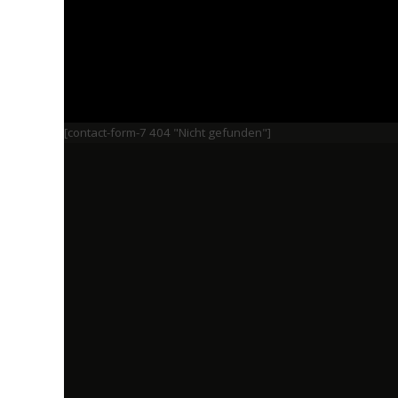
[contact-form-7 404 "Nicht gefunden"]