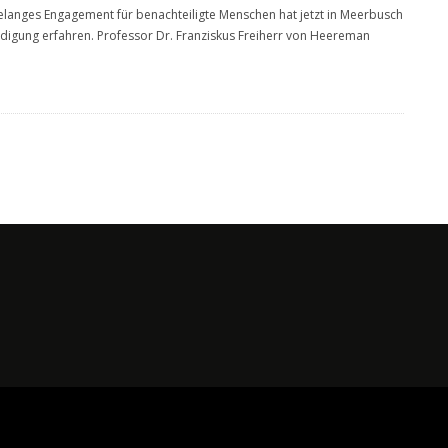
elanges Engagement für benachteiligte Menschen hat jetzt in Meerbusch
digung erfahren. Professor Dr. Franziskus Freiherr von Heereman
.