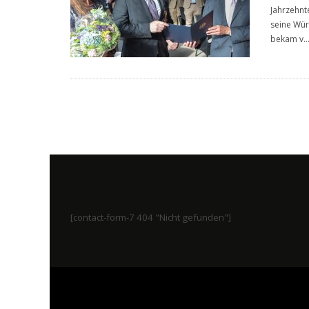
Jahrzehnt
seine Wür
bekam v
..
[contact-form-7 404 "Nicht gefunden"]