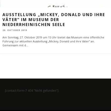
AUSSTELLUNG „MICKEY, DONALD UND IHRE
VÄTER“ IM MUSEUM DER
NIEDERRHEINISCHEN SEELE
20. OKTOBER 2019
Am Sonntag, 27. Oktober 2019 um 15 Uhr bietet das Museum eine öffentliche
Führung zur aktuellen Ausstellung „Mickey, Donald und ihre Väter“ an.
Gemeinsam mit d
...
[contact-form-7 404 "Nicht gefunden"]