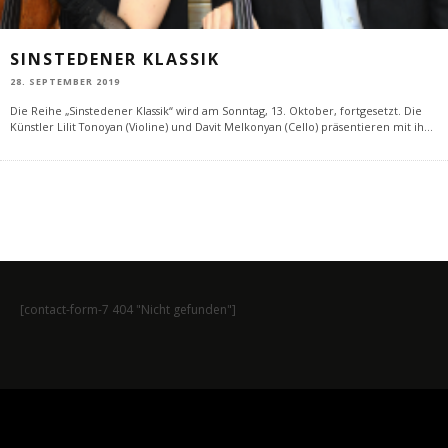
SINSTEDENER KLASSIK
28. SEPTEMBER 2019
Die Reihe „Sinstedener Klassik“ wird am Sonntag, 13. Oktober, fortgesetzt. Die
Künstler Lilit Tonoyan (Violine) und Davit Melkonyan (Cello) präsentieren mit ih
...
[contact-form-7 404 "Nicht gefunden"]