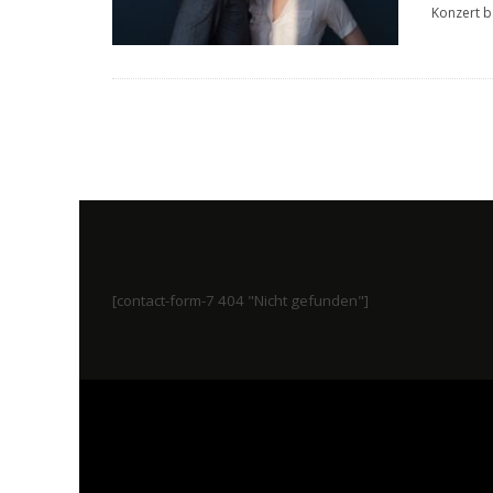
Konzert b
[contact-form-7 404 "Nicht gefunden"]