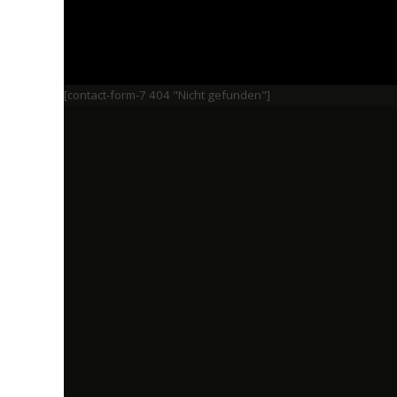
[contact-form-7 404 "Nicht gefunden"]