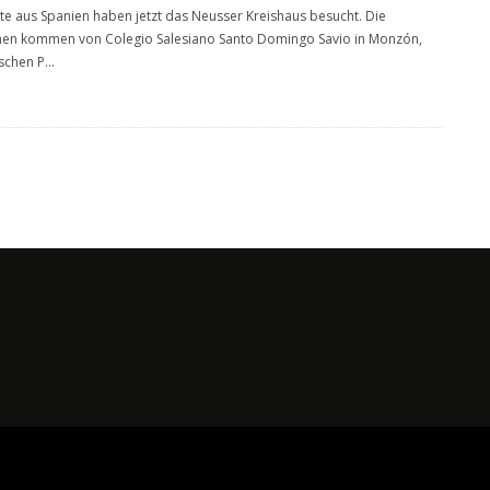
te aus Spanien haben jetzt das Neusser Kreishaus besucht. Die
hen kommen von Colegio Salesiano Santo Domingo Savio in Monzón,
schen P
...