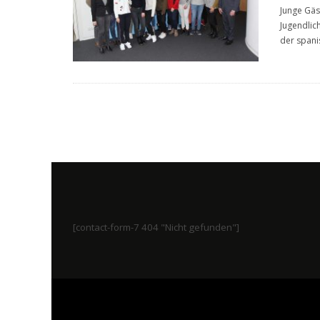
Junge Gäs
Jugendlic
der spani
[contact-form-7 404 "Nicht gefunden"]