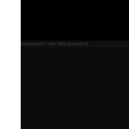
[contact-form-7 404 "Nicht gefunden"]