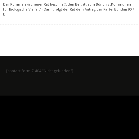
Der Rommerskirchener Rat beschließt den Beitritt zum Bündnis „Kommunen
für Biologische Vielfalt“ - Damit folgt der Rat dem Antrag der Partei Bündnis 90 /
Di
...
[contact-form-7 404 "Nicht gefunden"]