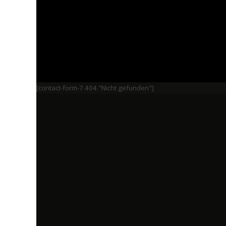
[contact-form-7 404 "Nicht gefunden"]