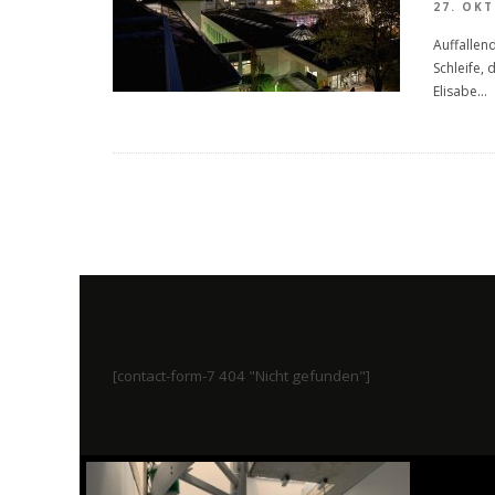
27. OK
Auffallen
Schleife,
Elisabe
...
[contact-form-7 404 "Nicht gefunden"]