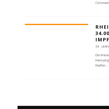
Coronavi
RHEI
34.
IMP
20. JAN
Die Kreis
Hans-Jürg
Impfun
...