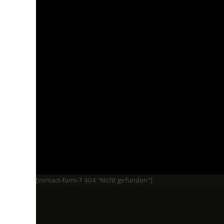
[contact-form-7 404 "Nicht gefunden"]