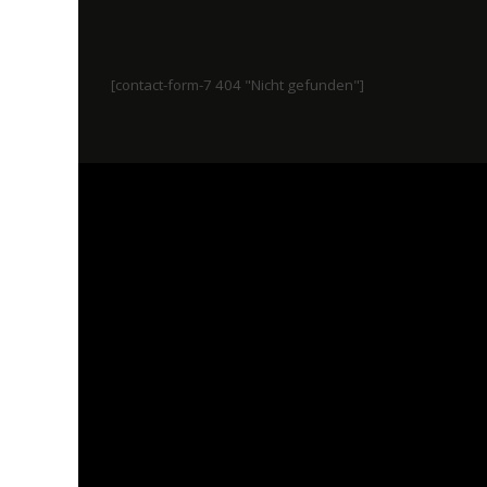
[contact-form-7 404 "Nicht gefunden"]