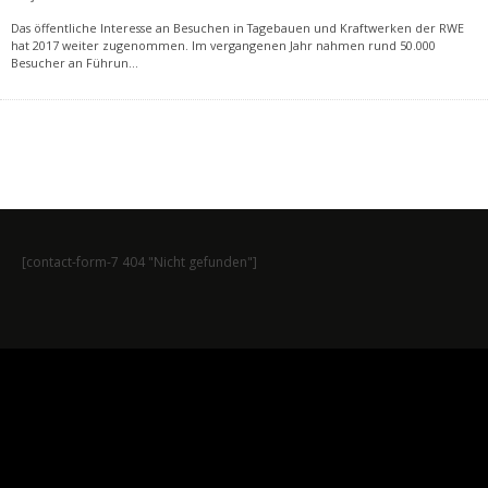
Das öffentliche Interesse an Besuchen in Tagebauen und Kraftwerken der RWE
hat 2017 weiter zugenommen. Im vergangenen Jahr nahmen rund 50.000
Besucher an Führun
...
[contact-form-7 404 "Nicht gefunden"]