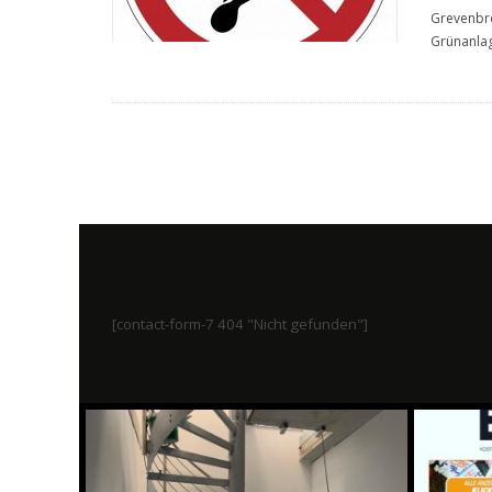
Grevenbro
Grünanla
[contact-form-7 404 "Nicht gefunden"]