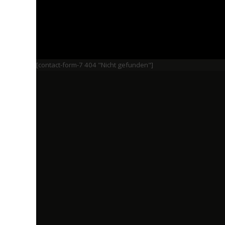
[contact-form-7 404 "Nicht gefunden"]