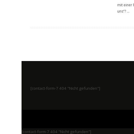
mit einer 
uns“?
...
[contact-form-7 404 "Nicht gefunden"]
[contact-form-7 404 "Nicht gefunden"]