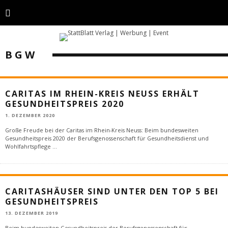
BGW
CARITAS IM RHEIN-KREIS NEUSS ERHÄLT
GESUNDHEITSPREIS 2020
1. DEZEMBER 2020
Große Freude bei der Caritas im Rhein-Kreis Neuss: Beim bundesweiten
Gesundheitspreis 2020 der Berufsgenossenschaft für Gesundheitsdienst und
Wohlfahrtspflege
...
CARITASHÄUSER SIND UNTER DEN TOP 5 BEI
GESUNDHEITSPREIS
13. DEZEMBER 2019
Beim bundesweiten Gesundheitspreis der Berufsgenossenschaft für