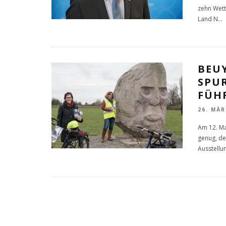
zehn Wett
Land N
...
BEUY
SPU
FÜH
26. MÄR
Am 12. Ma
genug, de
Ausstellu