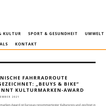
& KULTUR
SPORT & GESUNDHEIT
UMWELT 
IALS
KONTAKT
INISCHE FAHRRADROUTE
EZEICHNET: „BEUYS & BIKE“
INNT KULTURMARKEN-AWARD
VEMBER 2021
rmarken-Award ist Europas renommiertester Kulturpreis und zeichnet in