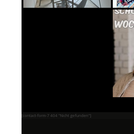
[contact-form-7 404 "Nicht gefunden"]