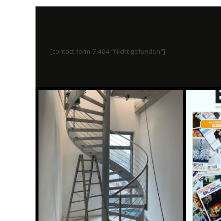
[contact-form-7 404 "Nicht gefunden"]