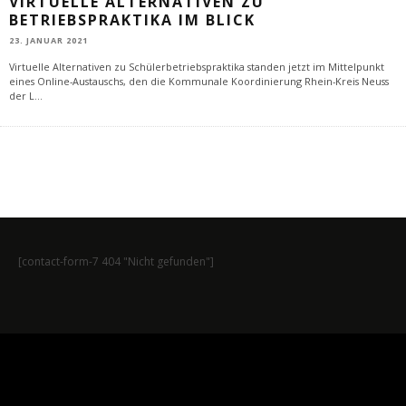
VIRTUELLE ALTERNATIVEN ZU
BETRIEBSPRAKTIKA IM BLICK
23. JANUAR 2021
Virtuelle Alternativen zu Schülerbetriebspraktika standen jetzt im Mittelpunkt
eines Online-Austauschs, den die Kommunale Koordinierung Rhein-Kreis Neuss
der L
...
[contact-form-7 404 "Nicht gefunden"]