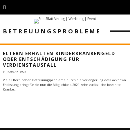
BETREUUNGSPROBLEME
ELTERN ERHALTEN KINDERKRANKENGELD
ODER ENTSCHÄDIGUNG FÜR
VERDIENSTAUSFALL
9. JANUAR 2021
Viele Eltern haben Betreuungsprobleme durch die Verlängerung des Lockdown.
Entlastung bringt für sie nun die Möglichkeit, 2021 zehn zusätzliche bezahlte
Kranke
...