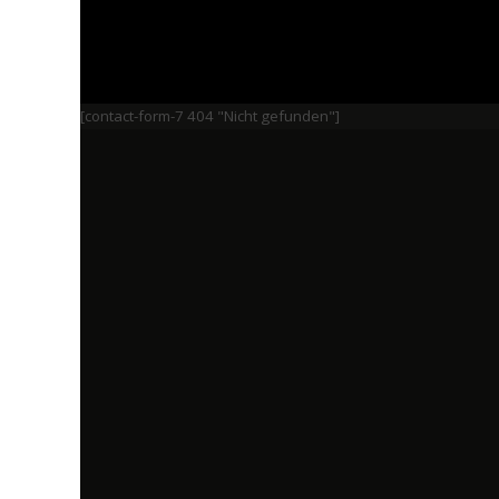
[contact-form-7 404 "Nicht gefunden"]