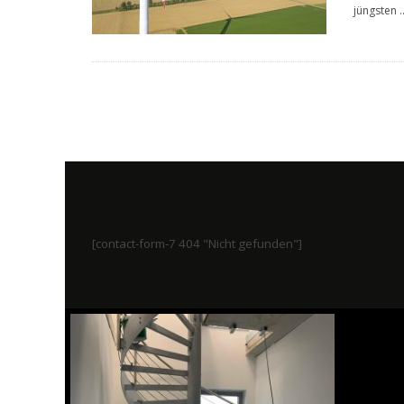
jüngsten
.
[contact-form-7 404 "Nicht gefunden"]