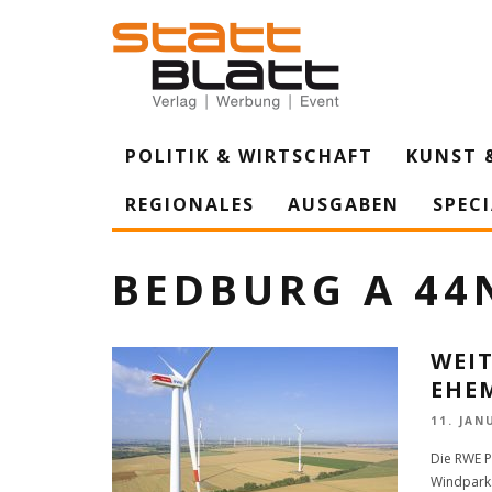
POLITIK & WIRTSCHAFT
KUNST 
REGIONALES
AUSGABEN
SPEC
BEDBURG A 44
WEI
EHE
11. JAN
Die RWE P
Windparks