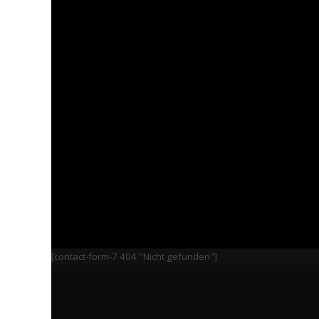
[contact-form-7 404 "Nicht gefunden"]