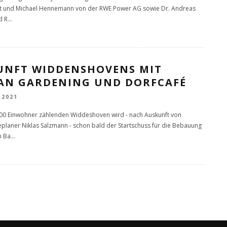
t und Michael Hennemann von der RWE Power AG sowie Dr. Andreas
d R
...
UNFT WIDDENSHOVENS MIT
AN GARDENING UND DORFCAFÉ
 2021
00 Einwohner zählenden Widdeshoven wird - nach Auskunft von
laner Niklas Salzmann - schon bald der Startschuss für die Bebauung
n Ba
...