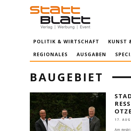
POLITIK & WIRTSCHAFT
KUNST 
REGIONALES
AUSGABEN
SPEC
BAUGEBIET
STA
RES
OTZ
17. AUG
Am gestrig