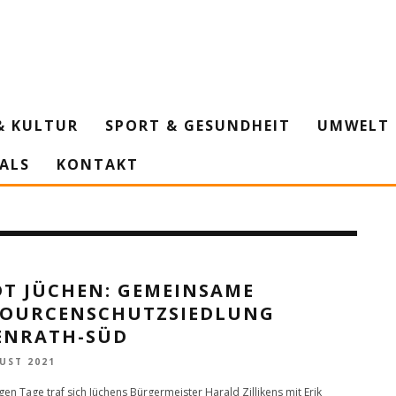
& KULTUR
SPORT & GESUNDHEIT
UMWELT 
IALS
KONTAKT
DT JÜCHEN: GEMEINSAME
SOURCENSCHUTZSIEDLUNG
ENRATH-SÜD
UST 2021
en Tage traf sich Jüchens Bürgermeister Harald Zillikens mit Erik