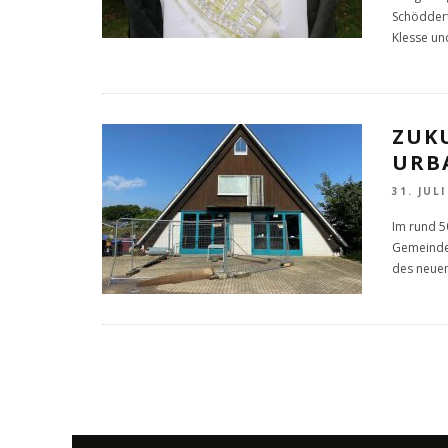
Schödder
Klesse un
ZUK
URB
31. JULI
Im rund 5
Gemeindep
des neue