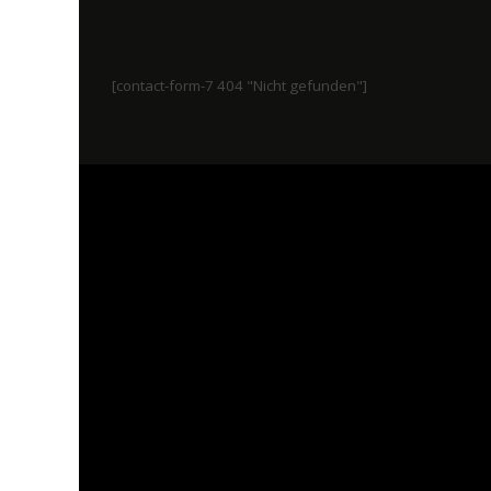
[contact-form-7 404 "Nicht gefunden"]