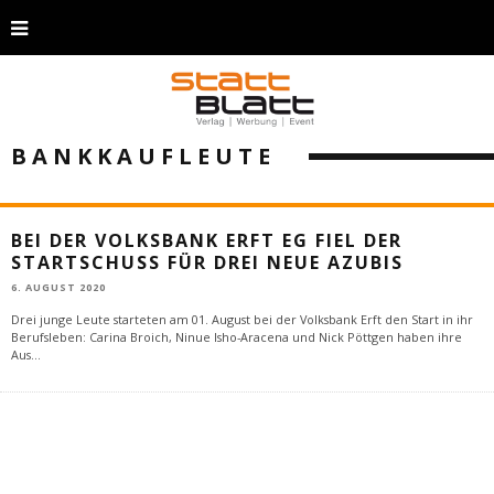
BANKKAUFLEUTE
BEI DER VOLKSBANK ERFT EG FIEL DER
STARTSCHUSS FÜR DREI NEUE AZUBIS
6. AUGUST 2020
Drei junge Leute starteten am 01. August bei der Volksbank Erft den Start in ihr
Berufsleben: Carina Broich, Ninue Isho-Aracena und Nick Pöttgen haben ihre
Aus
...