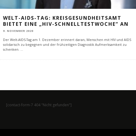
WELT-AIDS-TAG: KREISGESUNDHEITSAMT
BIETET EINE „HIV-SCHNELLTESTWOCHE“ AN
9. NOVEMBER 2020
Der Welt-AIDS-Tag am 1. Dezember erinnert daran, Menschen mit HIV und AIDS
solidarisch zu begegnen und der frühzeitigen Diagnostik Aufmerksamkeit zu
schenken.
...
[contact-form-7 404 "Nicht gefunden"]