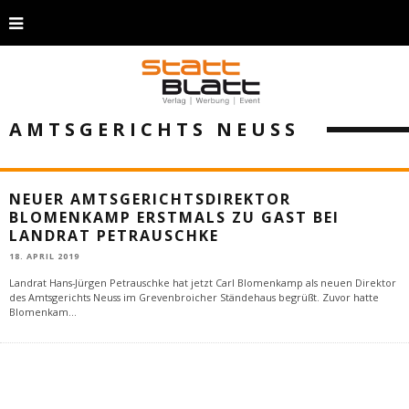
AMTSGERICHTS NEUSS
NEUER AMTSGERICHTSDIREKTOR
BLOMENKAMP ERSTMALS ZU GAST BEI
LANDRAT PETRAUSCHKE
18. APRIL 2019
Landrat Hans-Jürgen Petrauschke hat jetzt Carl Blomenkamp als neuen Direktor
des Amtsgerichts Neuss im Grevenbroicher Ständehaus begrüßt. Zuvor hatte
Blomenkam
...