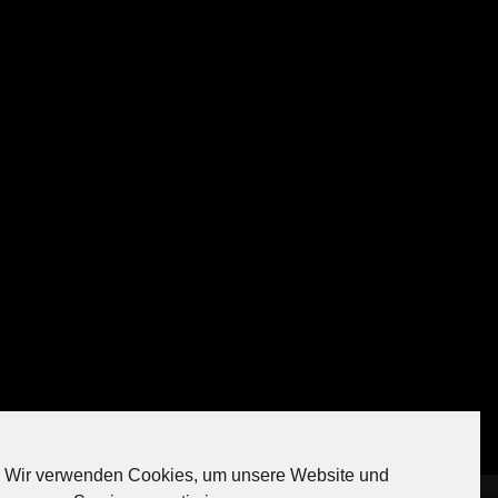
Auf Instagram folgen
Wir verwenden Cookies, um unsere Website und
[contact-form-7 404 "Nicht gefunden"]