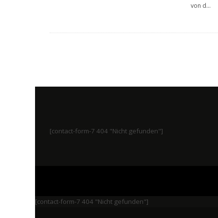
von d
...
[contact-form-7 404 "Nicht gefunden"]
[contact-form-7 404 "Nicht gefunden"]