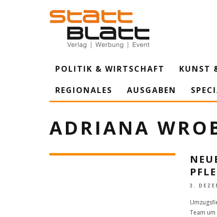
POLITIK & WIRTSCHAFT
KUNST 
REGIONALES
AUSGABEN
SPEC
ADRIANA WRO
NEUE
PFL
3. DEZE
Umzugsfie
Team um d