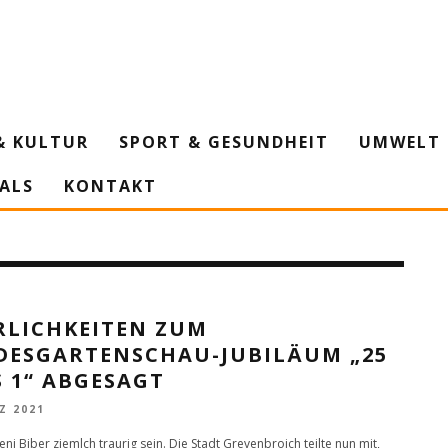
& KULTUR
SPORT & GESUNDHEIT
UMWELT 
IALS
KONTAKT
RLICHKEITEN ZUM
DESGARTENSCHAU-JUBILÄUM „25
 1“ ABGESAGT
Z 2021
ni Biber ziemlch traurig sein. Die Stadt Grevenbroich teilte nun mit,