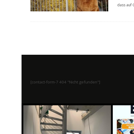
dass auf 
[contact-form-7 404 "Nicht gefunden"]