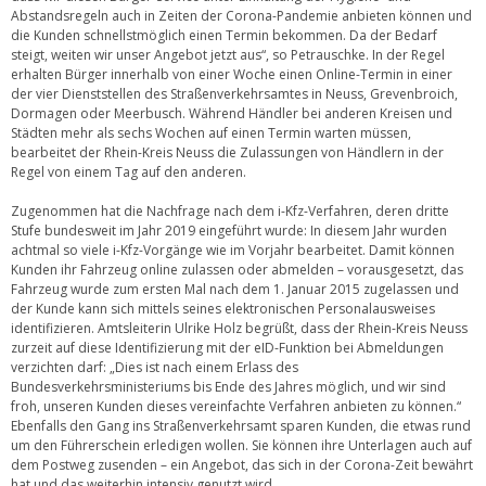
Abstandsregeln auch in Zeiten der Corona-Pandemie anbieten können und
die Kunden schnellstmöglich einen Termin bekommen. Da der Bedarf
steigt, weiten wir unser Angebot jetzt aus“, so Petrauschke. In der Regel
erhalten Bürger innerhalb von einer Woche einen Online-Termin in einer
der vier Dienststellen des Straßenverkehrsamtes in Neuss, Grevenbroich,
Dormagen oder Meerbusch. Während Händler bei anderen Kreisen und
Städten mehr als sechs Wochen auf einen Termin warten müssen,
bearbeitet der Rhein-Kreis Neuss die Zulassungen von Händlern in der
Regel von einem Tag auf den anderen.
Zugenommen hat die Nachfrage nach dem i-Kfz-Verfahren, deren dritte
Stufe bundesweit im Jahr 2019 eingeführt wurde: In diesem Jahr wurden
achtmal so viele i-Kfz-Vorgänge wie im Vorjahr bearbeitet. Damit können
Kunden ihr Fahrzeug online zulassen oder abmelden – vorausgesetzt, das
Fahrzeug wurde zum ersten Mal nach dem 1. Januar 2015 zugelassen und
der Kunde kann sich mittels seines elektronischen Personalausweises
identifizieren. Amtsleiterin Ulrike Holz begrüßt, dass der Rhein-Kreis Neuss
zurzeit auf diese Identifizierung mit der eID-Funktion bei Abmeldungen
verzichten darf: „Dies ist nach einem Erlass des
Bundesverkehrsministeriums bis Ende des Jahres möglich, und wir sind
froh, unseren Kunden dieses vereinfachte Verfahren anbieten zu können.“
Ebenfalls den Gang ins Straßenverkehrsamt sparen Kunden, die etwas rund
um den Führerschein erledigen wollen. Sie können ihre Unterlagen auch auf
dem Postweg zusenden – ein Angebot, das sich in der Corona-Zeit bewährt
hat und das weiterhin intensiv genutzt wird.