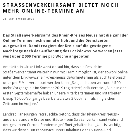
STRASSENVERKEHRSAMT BIETET NOCH M
EHR ONLINE-TERMINE AN
28. SEPTEMBER 2020
Das Straßenverkehrsamt des Rhein-Kreises Neuss hat die Zahl der
Online-Termine noch einmal erhöht und die Dienstzeiten
ausgeweitet. Damit reagiert der Kreis auf die gestiegene
Nachfrage nach der Aufhebung des Lockdowns. So werden jetzt
weit über 2 000 Termine pro Woche angeboten.
Amtsleiterin Ulrike Holz weist darauf hin, dass ein Besuch im
Straßenverkehrsamt weiterhin nur mit Termin möglich ist, der sowohl online
unter dem Link
www.rhein-kreis-neuss.de/onlinetermin
als auch telefonisch
oder per E-Mail vereinbart werden kann. „Seit Juni haben wir rund 4 500
mehr Vorgänge als im Sommer 2019 registriert“, erläutert sie. „Allein in der
ersten Septemberhälfte haben unsere Mitarbeiterinnen und Mitarbeiter
knapp 16 000 Vorgänge bearbeitet, etwa 2 000 mehr als im gleichen
Zeitraum im Vorjahr.“
Landrat Hans-Jürgen Petrauschke betont, dass der Rhein-Kreis Neuss –
anders als andere Kreise und Städte – sein Straßenverkehrsamt während
der gesamten Corona-Pandemie geöffnet gehalten hat. „Uns ist wichtig,
dass wir diesen Bürger-Service unter Einhaltung der Hygiene- und