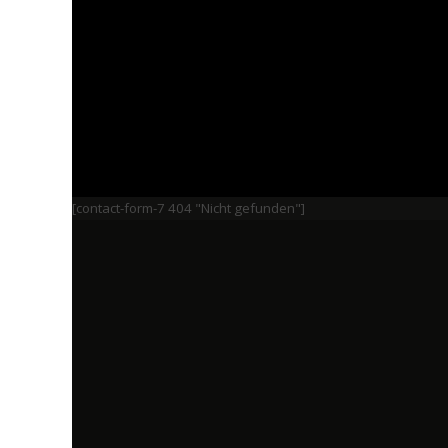
[contact-form-7 404 "Nicht gefunden"]