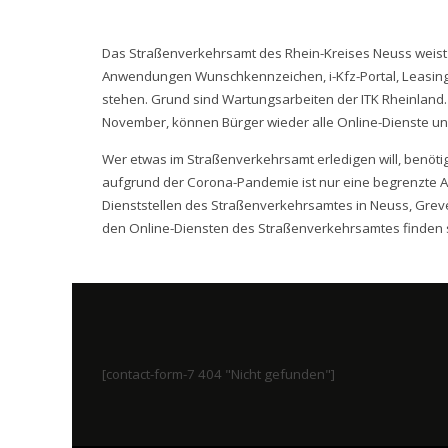
Das Straßenverkehrsamt des Rhein-Kreises Neuss weist 
Anwendungen Wunschkennzeichen, i-Kfz-Portal, Leasingb
stehen. Grund sind Wartungsarbeiten der ITK Rheinland. 
November, können Bürger wieder alle Online-Dienste un
Wer etwas im Straßenverkehrsamt erledigen will, benöti
aufgrund der Corona-Pandemie ist nur eine begrenzte A
Dienststellen des Straßenverkehrsamtes in Neuss, Grev
den Online-Diensten des Straßenverkehrsamtes finden 
[contact-form-7 404 "Nicht gefunden"]