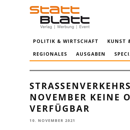
POLITIK & WIRTSCHAFT
KUNST 
REGIONALES
AUSGABEN
SPEC
Bestimmte Online-Dienste wie die Reservierung eines Wuns
Verfügung. (Foto: Rhein-Kreis Neuss)
STRASSENVERKEHRSA
OVEMBER KEINE ON
ERFÜGBAR
10. NOVEMBER 2021