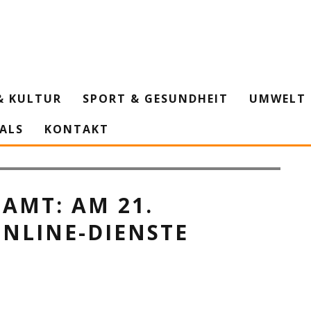
& KULTUR
SPORT & GESUNDHEIT
UMWELT 
IALS
KONTAKT
chkennzeichens stehen nicht am Sonntag, 14. November, zur
MT: AM 21. N
LINE-DIENSTE V