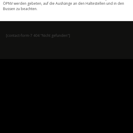
ÖPNV werden gebeten, auf die Aushänge an den Haltestellen und in den
Bussen zu beachten.
[contact-form-7 404 "Nicht gefunden"]