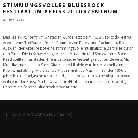
STIMMUNGSVOLLES BLUESROCK-
FESTIVAL IM KREISKULTURZENTRUM
21. JUNI 2019
Das Kreiskulturzentrum Sinsteden wurde jetzt beim 16. Blues-Rock-Festival
wieder zum Treffpunkt für alle Freunde von Blues- und Rockmusik. Die
Auswahl der Akteure bot eine stimmungsvolle musikalische Zeitreise durch
den Blues. Die in Schweden geborene Musikerin und Songwriterin Sofie
Reed stellte in Sinsteden ihre musikalische Vielseitigkeit unter Beweis. Mit
Mundharmonika, Lap Steel Gitarre und Ukulele wurde sie schnell zum
Publikumsliebling. Mitreißende Rhythm & Blues-Musik im Stil der 1950-er
Jahre bot die belgische Retro-Band „Shakedown Tim & The Rhythm Revue“,
während der Krissy Matthews aus Großbritannien mit seiner dreiköpfigen
Band mitreißenden Bluesrock präsentierte.
[contact-form-7 404 "Nicht gefunden"]