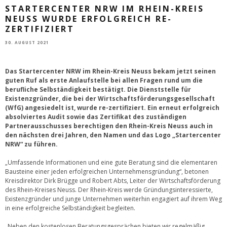
STARTERCENTER NRW IM RHEIN-KREIS
NEUSS WURDE ERFOLGREICH RE-
ZERTIFIZIERT
30. AUGUST 2021
Das Startercenter NRW im Rhein-Kreis Neuss bekam jetzt seinen
guten Ruf als erste Anlaufstelle bei allen Fragen rund um die
berufliche Selbständigkeit bestätigt. Die Dienststelle für
Existenzgründer, die bei der Wirtschaftsförderungsgesellschaft
(WfG) angesiedelt ist, wurde re-zertifiziert. Ein erneut erfolgreich
absolviertes Audit sowie das Zertifikat des zuständigen
Partnerausschusses berechtigen den Rhein-Kreis Neuss auch in
den nächsten drei Jahren, den Namen und das Logo „Startercenter
NRW“ zu führen.
„Umfassende Informationen und eine gute Beratung sind die elementaren
Bausteine einer jeden erfolgreichen Unternehmensgründung“, betonen
Kreisdirektor Dirk Brügge und Robert Abts, Leiter der Wirtschaftsförderung
des Rhein-Kreises Neuss. Der Rhein-Kreis werde Gründungsinteressierte,
Existenzgründer und junge Unternehmen weiterhin engagiert auf ihrem Weg
in eine erfolgreiche Selbständigkeit begleiten.
„Neben den kostenlosen Beratungsgesprächen bieten wir regelmäßig