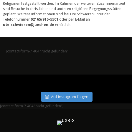
Religionen festgestellt werden. Im Rahmen der weiteren Zusammenarbeit
sind Besuche in christlichen und anderen religiösen Begegnungsstätten
geplant. Weitere Informationen sind bei Ute Schwieren unter der
Telefonnummer
02165/915-5501
oder per E-Mail an
ute.schwieren@juechen.de
erhältlich.
[contact-form-7 404 "Nicht gefunden"]
Auf Instagram folgen
[contact-form-7 404 "Nicht gefunden"]