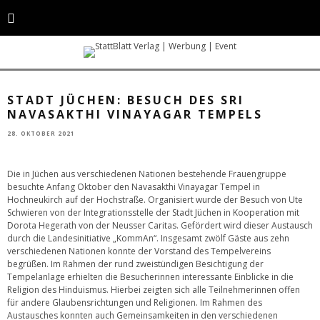
Die Besucherinnen mit Ute Schwieren (unten rechts) und Dorota Hegerath
(oben, dritte Person von links). © Stadt Jüchen
STADT JÜCHEN: BESUCH DES SRI
NAVASAKTHI VINAYAGAR TEMPELS
28. OKTOBER 2021
Die in Jüchen aus verschiedenen Nationen bestehende Frauengruppe
besuchte Anfang Oktober den Navasakthi Vinayagar Tempel in
Hochneukirch auf der Hochstraße. Organisiert wurde der Besuch von Ute
Schwieren von der Integrationsstelle der Stadt Jüchen in Kooperation mit
Dorota Hegerath von der Neusser Caritas. Gefördert wird dieser Austausch
durch die Landesinitiative „KommAn“. Insgesamt zwölf Gäste aus zehn
verschiedenen Nationen konnte der Vorstand des Tempelvereins
begrüßen. Im Rahmen der rund zweistündigen Besichtigung der
Tempelanlage erhielten die Besucherinnen interessante Einblicke in die
Religion des Hinduismus. Hierbei zeigten sich alle Teilnehmerinnen offen
für andere Glaubensrichtungen und Religionen. Im Rahmen des
Austausches konnten auch Gemeinsamkeiten in den verschiedenen