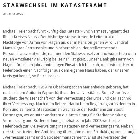
STABWECHSEL IM KATASTERAMT
21. MAI 2020
Michael Fielenbach führt künftig das Kataster- und Vermessungsamt des
Rhein-Kreises Neuss. Der bisherige stellvertretende Leiter trat die
Nachfolge von Armin von Hagen an, der in Pension gehen wird. Landrat
Hans-Jürgen Petrauschke und Norbert Ahlen, der stellvertretende
Personalratsvorsitzende, nahmen den Stabwechsel vor und wünschten dem
neuen Amtsleiter viel Erfolg bei seiner Tätigkeit. „Unser Dank gilt Herrn von
Hagen für seinen jahrzehntelangen Einsatz. Ich bin froh, dass wir mit Herrn
Fielenbach einen Nachfolger aus dem eigenen Haus haben, der unseren
Kreis gut kennt“, so Petrauschke.
Michael Fielenbach, 1959 im Oberbergischen Marienheide geboren, hat
nach seinem Abitur in Wipperfürth an der Universität zu Bonn Geodäsie
studiert, die Wissenschaft von der Vermessung der Erde und der Technik
ihrer Vermessung. Nach dem Referendariat beim Regierungspräsidenten in
Köln und seinem 2. Staatsexamen wechselte der Fachmann zur Stadt
Dormagen, wo er unter anderem die Amtsleitung für Stadtentwicklung,
Vermessung und Bodenordnung innehatte. Im Jahr 2008 wechselte
Fielenbach zur Kreisverwaltung ins Kataster- und Vermessungsamt. Neben
der stellvertretenden Amtsleitung übernahm er die Produktgruppenleitung
„Vermessungsamt und Geodatenmanagement“. Er ist stellvertretender