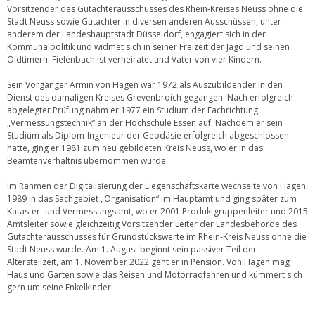
Vorsitzender des Gutachterausschusses des Rhein-Kreises Neuss ohne die
Stadt Neuss sowie Gutachter in diversen anderen Ausschüssen, unter
anderem der Landeshauptstadt Düsseldorf, engagiert sich in der
Kommunalpolitik und widmet sich in seiner Freizeit der Jagd und seinen
Oldtimern. Fielenbach ist verheiratet und Vater von vier Kindern.
Sein Vorgänger Armin von Hagen war 1972 als Auszubildender in den
Dienst des damaligen Kreises Grevenbroich gegangen. Nach erfolgreich
abgelegter Prüfung nahm er 1977 ein Studium der Fachrichtung
„Vermessungstechnik“ an der Hochschule Essen auf. Nachdem er sein
Studium als Diplom-Ingenieur der Geodäsie erfolgreich abgeschlossen
hatte, ging er 1981 zum neu gebildeten Kreis Neuss, wo er in das
Beamtenverhältnis übernommen wurde.
Im Rahmen der Digitalisierung der Liegenschaftskarte wechselte von Hagen
1989 in das Sachgebiet „Organisation“ im Hauptamt und ging später zum
Kataster- und Vermessungsamt, wo er 2001 Produktgruppenleiter und 2015
Amtsleiter sowie gleichzeitig Vorsitzender Leiter der Landesbehörde des
Gutachterausschusses für Grundstückswerte im Rhein-Kreis Neuss ohne die
Stadt Neuss wurde. Am 1. August beginnt sein passiver Teil der
Altersteilzeit, am 1. November 2022 geht er in Pension. Von Hagen mag
Haus und Garten sowie das Reisen und Motorradfahren und kümmert sich
gern um seine Enkelkinder.