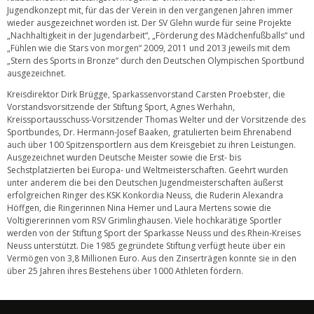
Jugendkonzept mit, für das der Verein in den vergangenen Jahren immer
wieder ausgezeichnet worden ist. Der SV Glehn wurde für seine Projekte
„Nachhaltigkeit in der Jugendarbeit“, „Förderung des Mädchenfußballs“ und
„Fühlen wie die Stars von morgen“ 2009, 2011 und 2013 jeweils mit dem
„Stern des Sports in Bronze“ durch den Deutschen Olympischen Sportbund
ausgezeichnet.
Kreisdirektor Dirk Brügge, Sparkassenvorstand Carsten Proebster, die
Vorstandsvorsitzende der Stiftung Sport, Agnes Werhahn,
Kreissportausschuss-Vorsitzender Thomas Welter und der Vorsitzende des
Sportbundes, Dr. Hermann-Josef Baaken, gratulierten beim Ehrenabend
auch über 100 Spitzensportlern aus dem Kreisgebiet zu ihren Leistungen.
Ausgezeichnet wurden Deutsche Meister sowie die Erst- bis
Sechstplatzierten bei Europa- und Weltmeisterschaften. Geehrt wurden
unter anderem die bei den Deutschen Jugendmeisterschaften äußerst
erfolgreichen Ringer des KSK Konkordia Neuss, die Ruderin Alexandra
Höffgen, die Ringerinnen Nina Hemer und Laura Mertens sowie die
Voltigiererinnen vom RSV Grimlinghausen. Viele hochkarätige Sportler
werden von der Stiftung Sport der Sparkasse Neuss und des Rhein-Kreises
Neuss unterstützt. Die 1985 gegründete Stiftung verfügt heute über ein
Vermögen von 3,8 Millionen Euro. Aus den Zinserträgen konnte sie in den
über 25 Jahren ihres Bestehens über 1000 Athleten fördern.