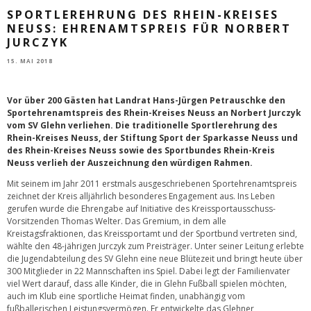
SPORTLEREHRUNG DES RHEIN-KREISES
NEUSS: EHRENAMTSPREIS FÜR NORBERT
JURCZYK
15. MAI 2018
Vor über 200 Gästen hat Landrat Hans-Jürgen Petrauschke den
Sportehrenamtspreis des Rhein-Kreises Neuss an Norbert Jurczyk
vom SV Glehn verliehen. Die traditionelle Sportlerehrung des
Rhein-Kreises Neuss, der Stiftung Sport der Sparkasse Neuss und
des Rhein-Kreises Neuss sowie des Sportbundes Rhein-Kreis
Neuss verlieh der Auszeichnung den würdigen Rahmen.
Mit seinem im Jahr 2011 erstmals ausgeschriebenen Sportehrenamtspreis
zeichnet der Kreis alljährlich besonderes Engagement aus. Ins Leben
gerufen wurde die Ehrengabe auf Initiative des Kreissportausschuss-
Vorsitzenden Thomas Welter. Das Gremium, in dem alle
Kreistagsfraktionen, das Kreissportamt und der Sportbund vertreten sind,
wählte den 48-jährigen Jurczyk zum Preisträger. Unter seiner Leitung erlebte
die Jugendabteilung des SV Glehn eine neue Blütezeit und bringt heute über
300 Mitglieder in 22 Mannschaften ins Spiel. Dabei legt der Familienvater
viel Wert darauf, dass alle Kinder, die in Glehn Fußball spielen möchten,
auch im Klub eine sportliche Heimat finden, unabhängig vom
fußballerischen Leistungsvermögen. Er entwickelte das Glehner